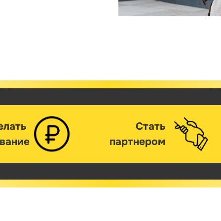
елать
Стать
вание
партнером