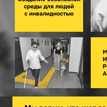
среды для людей
с инвалидностью
М
И
Р
А