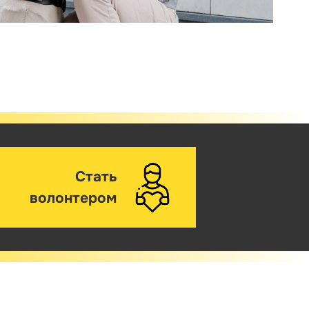
Стать
волонтером