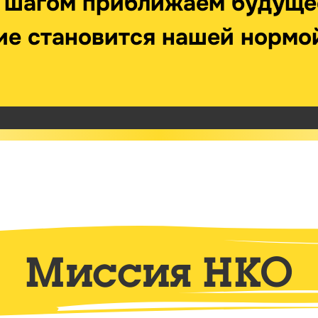
а шагом приближаем будуще
ие становится нашей нормо
Миссия НКО